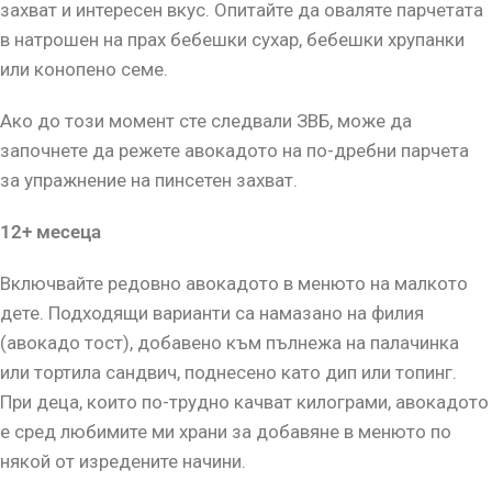
захват и интересен вкус. Опитайте да оваляте парчетата
в натрошен на прах бебешки сухар, бебешки хрупанки
или конопено семе.
Ако до този момент сте следвали ЗВБ, може да
започнете да режете авокадото на по-дребни парчета
за упражнение на пинсетен захват.
12+ месеца
Включвайте редовно авокадото в менюто на малкото
дете. Подходящи варианти са намазано на филия
(авокадо тост), добавено към пълнежа на палачинка
или тортила сандвич, поднесено като дип или топинг.
При деца, които по-трудно качват килограми, авокадото
е сред любимите ми храни за добавяне в менюто по
някой от изредените начини.