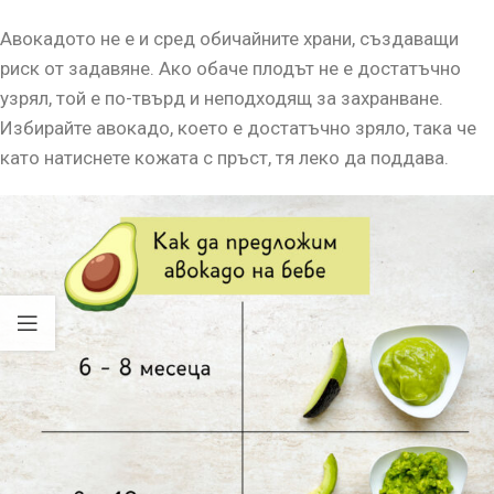
Авокадото не е и сред обичайните храни, създаващи
риск от задавяне. Ако обаче плодът не е достатъчно
узрял, той е по-твърд и неподходящ за захранване.
Избирайте авокадо, което е достатъчно зряло, така че
като натиснете кожата с пръст, тя леко да поддава.