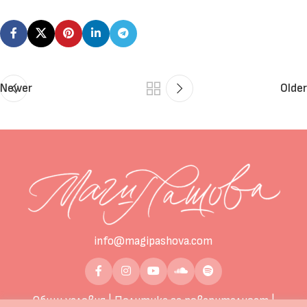
Newer
Older
info@magipashova.com
Общи условия
|
Политика за поверителност
|