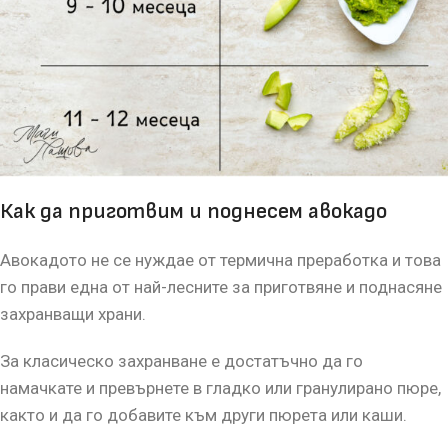
Как да приготвим и поднесем авокадо
Авокадото не се нуждае от термична преработка и това
го прави една от най-лесните за приготвяне и поднасяне
захранващи храни.
За класическо захранване е достатъчно да го
намачкате и превърнете в гладко или гранулирано пюре,
както и да го добавите към други пюрета или каши.