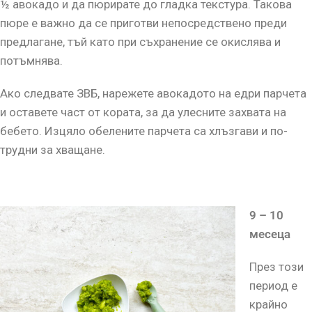
½ авокадо и да пюрирате до гладка текстура. Такова
пюре е важно да се приготви непосредствено преди
предлагане, тъй като при съхранение се окислява и
потъмнява.
Ако следвате ЗВБ, нарежете авокадото на едри парчета
и оставете част от кората, за да улесните захвата на
бебето. Изцяло обелените парчета са хлъзгави и по-
трудни за хващане.
9 – 10
месеца
През този
период е
крайно