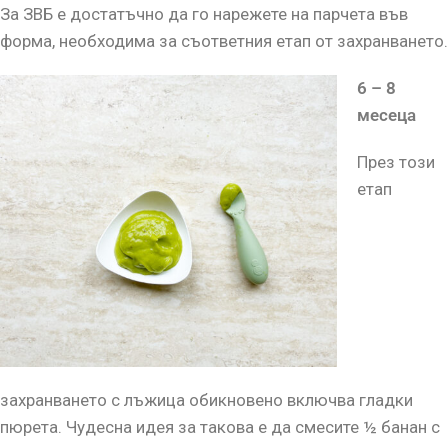
За ЗВБ е достатъчно да го нарежете на парчета във
форма, необходима за съответния етап от захранването.
6 – 8
месеца
През този
етап
захранването с лъжица обикновено включва гладки
пюрета. Чудесна идея за такова е да смесите ½ банан с