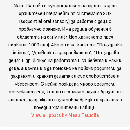
Маги Пашова е нутриционист и сертифциран
хранителен терапевт по системата SOS
(sequential oral sensory) за работа с деца с
проблемно хранене. Има редица обучения в
областта на early nutrition храненето през
първите 1000 дни). Автор е на книгите “По-здрави
бебета”, “Дневник на захранването”, “По-здрави
деца” и др. Фокус на работата ѝ са бебета и малки
деца, а целта ѝ е да помогне на повече родители за
захранят и хранят децата си със спокойствие и
увереност. С нейна подкрепа много родители
отглеждат деца, които се хранят разнообразно и с
апетит, изграждат позитивна връзка с храната и
полезни хранителни навици.
View all posts by Маги Пашова