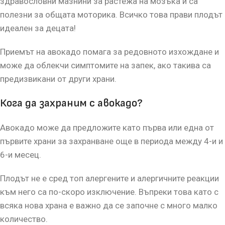
здравословни мазнини за растежа на мозъка и са
полезни за общата моторика. Всичко това прави плодът
идеален за децата!
Приемът на авокадо помага за редовното изхождане и
може да облекчи симптомите на запек, ако такива са
предизвикани от други храни.
Кога да захраним с авокадо?
Авокадо може да предложите като първа или една от
първите храни за захранване още в периода между 4-и и
6-и месец.
Плодът не е сред топ алергените и алергичните реакции
към него са по-скоро изключение. Въпреки това като с
всяка нова храна е важно да се започне с много малко
количество.