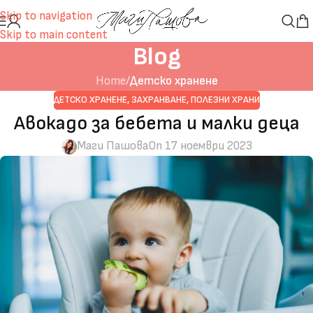
Skip to navigation
Skip to main content
Blog
Home
/
Детско хранене
ДЕТСКО ХРАНЕНЕ
,
ЗАХРАНВАНЕ
,
ПОЛЕЗНИ ХРАНИ
Авокадо за бебета и малки деца
Маги Пашова
On 17 ноември 2023