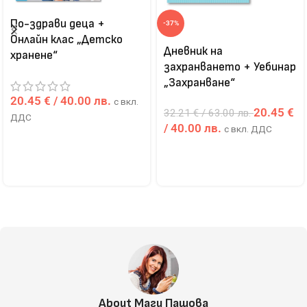
По-здрави деца +
-37%
Онлайн клас „Детско
Дневник на
хранене“
захранването + Уебинар
„Захранване“
20.45
€
/ 40.00 лв.
с вкл.
20.45
€
32.21
€
/ 63.00 лв.
ДДС
/ 40.00 лв.
с вкл. ДДС
About Маги Пашова