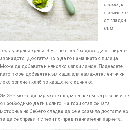
време да
преминете
от гладки
към
текстурирани храни. Вече не е необходимо да пюрирате
авокадото. Достатъчно е да го намачкате с вилица.
Може да добавите и няколко капки лимон. Поднесете
като пюре, добавете към каша или намажете лентички
леко запечен хляб за хващане с ръчичка.
За ЗВБ може да нарежете плода на по-тънки резени и не
е необходимо да ги белите. На този етап фината
моторика на бебето следва да се е развила достатъчно,
за да се справи и с тези по-предизвикателни парчета.