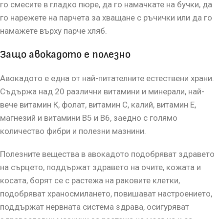
го смесите в гладко пюре, да го намачкате на бучки, да
го нарежете на парчета за хващане с ръчички или да го
намажете върху парче хляб.
Защо авокадото е полезно
Авокадото е една от най-питателните естествени храни.
Съдържа над 20 различни витамини и минерали, най-
вече витамин К, фолат, витамин С, калий, витамин Е,
магнезий и витамини B5 и B6, заедно с голямо
количество фибри и полезни мазнини.
Полезните вещества в авокадото подобряват здравето
на сърцето, поддържат здравето на очите, кожата и
косата, борят се с растежа на раковите клетки,
подобряват храносмилането, повишават настроението,
поддържат нервната система здрава, осигуряват