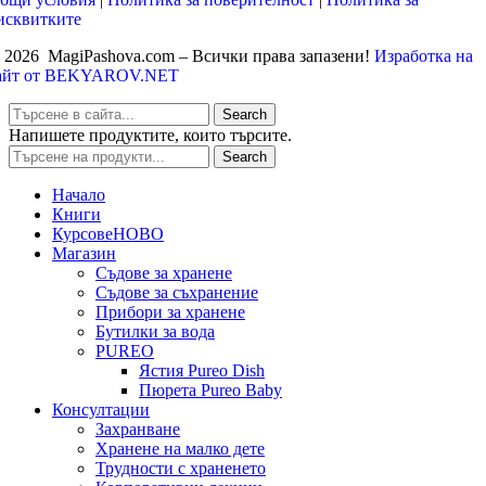
исквитките
 2026 MagiPashova.com – Всички права запазени!
Изработка на
айт от BEKYAROV.NET
Search
Напишете продуктите, които търсите.
Search
Начало
Книги
Курсове
НОВО
Магазин
Съдове за хранене
Съдове за съхранение
Прибори за хранене
Бутилки за вода
PUREO
Ястия Pureo Dish
Пюрета Pureo Baby
Консултации
Захранване
Хранене на малко дете
Трудности с храненето