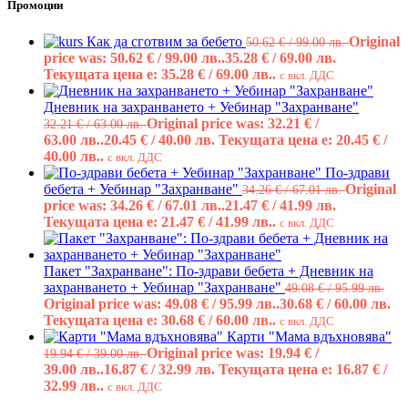
Промоции
Как да сготвим за бебето
Original
50.62
€
/ 99.00 лв.
price was: 50.62 € / 99.00 лв..
35.28
€
/ 69.00 лв.
Текущата цена е: 35.28 € / 69.00 лв..
с вкл. ДДС
Дневник на захранването + Уебинар "Захранване"
Original price was: 32.21 € /
32.21
€
/ 63.00 лв.
63.00 лв..
20.45
€
/ 40.00 лв.
Текущата цена е: 20.45 € /
40.00 лв..
с вкл. ДДС
По-здрави
бебета + Уебинар "Захранване"
Original
34.26
€
/ 67.01 лв.
price was: 34.26 € / 67.01 лв..
21.47
€
/ 41.99 лв.
Текущата цена е: 21.47 € / 41.99 лв..
с вкл. ДДС
Пакет "Захранване": По-здрави бебета + Дневник на
захранването + Уебинар "Захранване"
49.08
€
/ 95.99 лв.
Original price was: 49.08 € / 95.99 лв..
30.68
€
/ 60.00 лв.
Текущата цена е: 30.68 € / 60.00 лв..
с вкл. ДДС
Карти "Мама вдъхновява"
Original price was: 19.94 € /
19.94
€
/ 39.00 лв.
39.00 лв..
16.87
€
/ 32.99 лв.
Текущата цена е: 16.87 € /
32.99 лв..
с вкл. ДДС