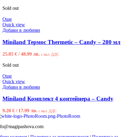
Sold out
Още
Quick view
Добави в любими
Miniland Термос Thermetic – Candy – 280 мл
25.05
€
/ 48.99 лв.
с вкл. ДДС
Sold out
Още
Quick view
Добави в любими
Miniland Комплект 4 контейнера – Candy
9.20
€
/ 17.99 лв.
с вкл. ДДС
nfo@magipashova.com
бщи условия
|
Политика за поверителност
|
Политика за