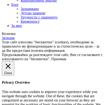
Корпоративни лекции
Блог
Захранване
Детско хранене
Трудности с храненето
Бременност
За мен
Количка
Затвори
Този сайт използва "бисквитки" (cookies), необходими за
правилното му функциониране и за статистически цели – за
да Ви предоставя полезна информация.
Продължавайки да разглеждате този сайт, Вие се съгласявате с
използването на "бисквитки".
Приемам
Close
Privacy Overview
This website uses cookies to improve your experience while you
navigate through the website. Out of these, the cookies that are
categorized as necessary are stored on your browser as they are
essential for the working of basic functionalities of the website. We