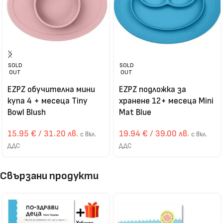
SOLD
SOLD
OUT
OUT
EZPZ обучителна мини
EZPZ подложка за
купа 4 + месеца Tiny
хранене 12+ месеца Mini
Bowl Blush
Mat Blue
15.95
€
/ 31.20 лв.
19.94
€
/ 39.00 лв.
с вкл.
с вкл.
ДДС
ДДС
Свързани продукти