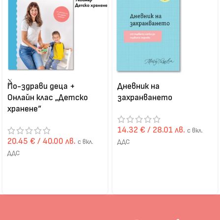
По-здрави деца +
Дневник на
Онлайн клас „Детско
захранването
хранене“
14.32
€
/ 28.01 лв.
с вкл.
20.45
€
/ 40.00 лв.
с вкл.
ДДС
ДДС