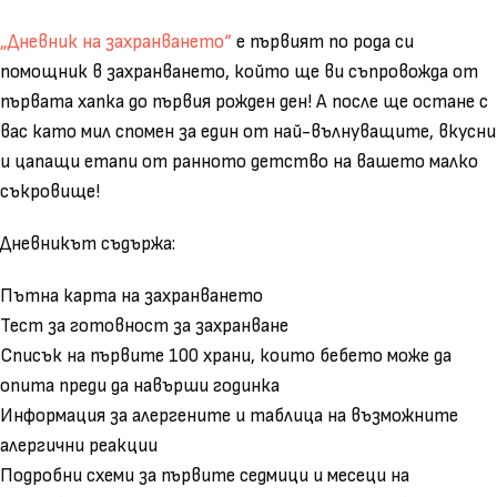
„Дневник на захранването“
е първият по рода си
помощник в захранването, който ще ви съпровожда от
първата хапка до първия рожден ден! А после ще остане с
вас като мил спомен за един от най-вълнуващите, вкусни
и цапащи етапи от ранното детство на вашето малко
съкровище!
Дневникът съдържа:
Пътна карта на захранването
Тест за готовност за захранване
Списък на първите 100 храни, които бебето може да
опита преди да навърши годинка
Информация за алергените и таблица на възможните
алергични реакции
Подробни схеми за първите седмици и месеци на