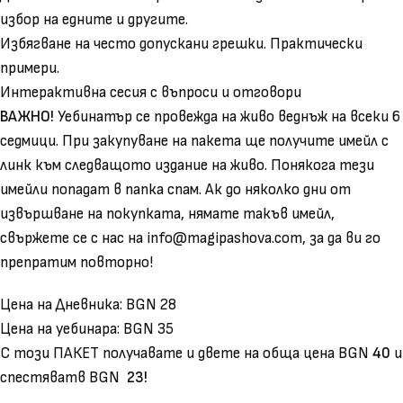
избор на едните и другите.
Избягване на често допускани грешки. Практически
примери.
Интерактивна сесия с въпроси и отговори
ВАЖНО!
Уебинатър се провежда на живо веднъж на всеки 6
седмици. При закупуване на пакета ще получите имейл с
линк към следващото издание на живо. Понякога тези
имейли попадат в папка спам. Ак до няколко дни от
извършване на покупката, нямате такъв имейл,
свържете се с нас на info@magipashova.com, за да ви го
препратим повторно!
Цена на Дневника: BGN 28
Цена на уебинара: BGN 35
С този ПАКЕТ получавате и двете на обща цена BGN
40
и
спестяватв BGN
23!