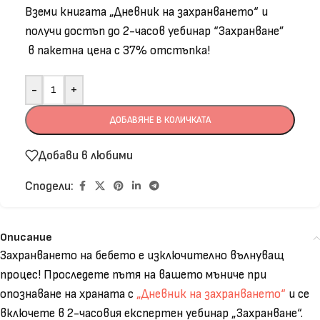
Вземи книгата „Дневник на захранването“ и
получи достъп до 2-часов уебинар “Захранване”
в пакетна цена с 37% отстъпка!
-
+
ДОБАВЯНЕ В КОЛИЧКАТА
Добави в любими
Сподели:
Описание
Захранването на бебето е изключително вълнуващ
процес! Проследете пътя на вашето мъниче при
опознаване на храната с
„Дневник на захранването“
и се
включете в 2-часовия експертен уебинар „Захранване“.