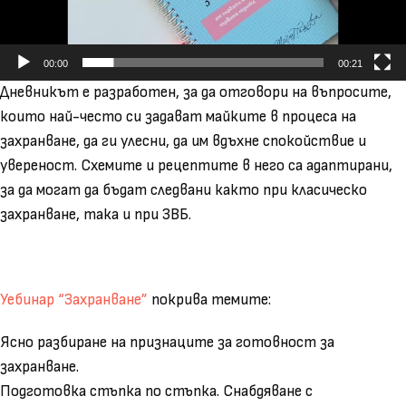
00:00
00:21
Дневникът е разработен, за да отговори на въпросите,
които най-често си задават майките в процеса на
захранване, да ги улесни, да им вдъхне спокойствие и
увереност. Схемите и рецептите в него са адаптирани,
за да могат да бъдат следвани както при класическо
захранване, така и при ЗВБ.
Уебинар “Захранване”
покрива темите:
Ясно разбиране на признаците за готовност за
захранване.
Подготовка стъпка по стъпка. Снабдяване с