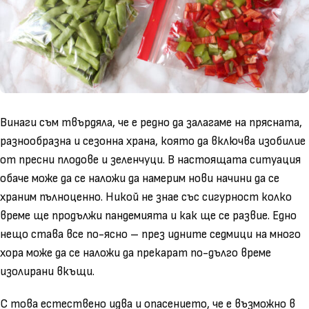
Винаги съм твърдяла, че е редно да залагаме на прясната,
разнообразна и сезонна храна, която да включва изобилие
от пресни плодове и зеленчуци. В настоящата ситуация
обаче може да се наложи да намерим нови начини да се
храним пълноценно. Никой не знае със сигурност колко
време ще продължи пандемията и как ще се развие. Едно
нещо става все по-ясно – през идните седмици на много
хора може да се наложи да прекарат по-дълго време
изолирани вкъщи.
С това естествено идва и опасението, че е възможно в