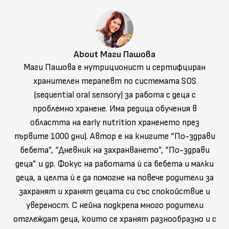
About Маги Пашова
Маги Пашова е нутриционист и сертифциран
хранителен терапевт по системата SOS
(sequential oral sensory) за работа с деца с
проблемно хранене. Има редица обучения в
областта на early nutrition храненето през
първите 1000 дни). Автор е на книгите “По-здрави
бебета”, “Дневник на захранването”, “По-здрави
деца” и др. Фокус на работата ѝ са бебета и малки
деца, а целта ѝ е да помогне на повече родители за
захранят и хранят децата си със спокойствие и
увереност. С нейна подкрепа много родители
отглеждат деца, които се хранят разнообразно и с