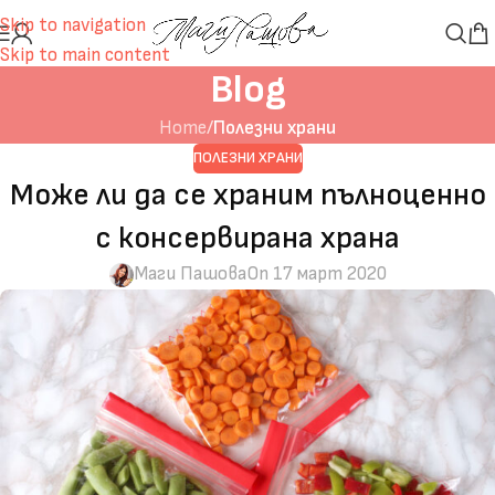
Skip to navigation
Skip to main content
Blog
Home
/
Полезни храни
ПОЛЕЗНИ ХРАНИ
Може ли да се храним пълноценно
с консервирана храна
Маги Пашова
On 17 март 2020