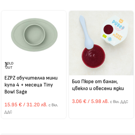
SOLD
OUT
EZPZ обучителна мини
Био Пюре от банан,
купа 4 + месеца Tiny
цвекло и овесени ядки
Bowl Sage
3.06
€
/ 5.98 лв.
с вкл. ДДС
15.95
€
/ 31.20 лв.
с вкл.
ДДС