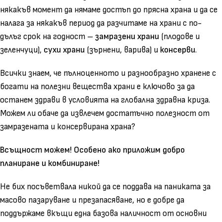
някакъв момент да нямаме достъп до прясна храна и да се
налага за някакъв период да разчитаме на храни с по-
дълъг срок на годност –
замразени храни
(плодове и
зеленчуци),
сухи храни
(зърнени, варива) и
консерви
.
Всички знаем, че пълноценното и разнообразно хранене с
богати на полезни вещества храни е ключово за да
останем здрави в условията на глобална здравна криза.
Можем ли обаче да извлечем достатъчно полезност от
замразената и консервирана храна?
Всъщност можем! Особено ако приложим добро
планиране и комбиниране!
Не бих посъветвала никой да се поддава на паниката за
масово пазаруване и презапасяване, но е добре да
поддържаме вкъщи една базова наличност от основни