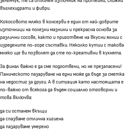
зеленчук, те са отличен източник на протеини, сложни
въглехидрати и фибри.
Кокосовото мляко в консерви е един от най-добрите
източници на полезни мазнини и прекрасна основа за
различни сосове, както и приготвяне на вкусни яхнии с
изредените по-горе съставки. Няколко кутии с такова
мляко ще ви позволят да сте по-креативни в кухнята.
За финал важно е да сме подготвени, но не презапасени!
Паническото пазаруване на едни може да бъде за сметка
на недостиг за други. А в ситуация като настоящата е
по-важно от всякога да бъдем социално отговорни и
това включва:
да си останем вкъщи
да спазваме отлична хигиена
да пазаруваме умерено