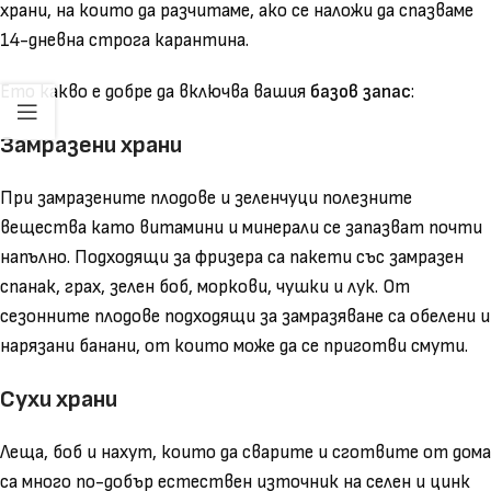
храни, на които да разчитаме, ако се наложи да спазваме
14-дневна строга карантина.
Ето какво е добре да включва вашия
базов запас
:
Замразени храни
При замразените плодове и зеленчуци полезните
вещества като витамини и минерали се запазват почти
напълно. Подходящи за фризера са пакети със замразен
спанак, грах, зелен боб, моркови, чушки и лук. От
сезонните плодове подходящи за замразяване са обелени и
нарязани банани, от които може да се приготви смути.
Сухи храни
Леща, боб и нахут, които да сварите и сготвите от дома
са много по-добър естествен източник на селен и цинк