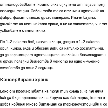
от монодобавките, които бяха изкупени от пазара през
последните дни. Освен това те са отличен източник на
фибри, фолат и много други минерали. Иначе казано,
заложете на истинската храна, а не на хапчетата, чието
усвояване е съмнително.
По 1-2 пакета боб, нахут и леща, заедно с 1-2 пакета
ориз, киноа, елда и овесени ядки са напълно достатъчни,
за да гарантират източниците на сложни въглехидрати
и други полезни вещества в менюто на едно 4-членно
семейство за поне 2 седмици.
Консервирани храни
Едно от предимствата на този тип храна е, че тя няма
как да бъде преносител на вируси или бактерии, което е
добра новина! Много витамини са термонеустойчиви и се