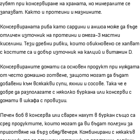
губят при консервиране на храната, но минералите се
запазват. Както и протеини и мазнините.
Консервираната риба като сардини и аншоа може да бъде
отличен източник на протеини и омега-3 мастни
киселини. Тези дребни рибки, които обикновено се хапват
с костите са и добър източник на калций и витамин D.
Консервираните домати са основен продукт при нуждата
от често домашно готвене, защото могат да бъдат
добавени към всякакви супи, яхнии и сосове. Така че е
добре да разполагате с няколко буркана или консерви с
домати в шкафа с провизии.
Печен боб в консерва или сварен нахут в буркан също са
сред продуктите, които могат да ви бъдат полезни за
приготвяне на бърз обяд/вечеря. Комбинирани с някакъв