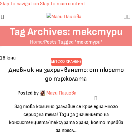
Skip to navigation
Skip to main content
Tag Archives: текстури
Home
/
Posts Tagged "текстури"
16
юни
ДЕТСКО ХРАНЕНЕ
Дневник на захранването: от пюрето
до пържолата
Posted by
Маги Пашова
Зад това комично заглавие се крие една много
сериозна тема! Тази за значението на
консистенцията/тексурата храна, която трябва
да предл...