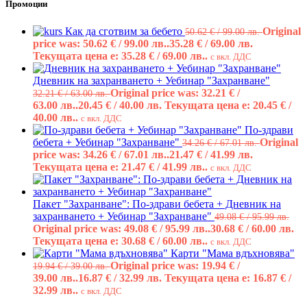
Промоции
Как да сготвим за бебето
Original
50.62
€
/ 99.00 лв.
price was: 50.62 € / 99.00 лв..
35.28
€
/ 69.00 лв.
Текущата цена е: 35.28 € / 69.00 лв..
с вкл. ДДС
Дневник на захранването + Уебинар "Захранване"
Original price was: 32.21 € /
32.21
€
/ 63.00 лв.
63.00 лв..
20.45
€
/ 40.00 лв.
Текущата цена е: 20.45 € /
40.00 лв..
с вкл. ДДС
По-здрави
бебета + Уебинар "Захранване"
Original
34.26
€
/ 67.01 лв.
price was: 34.26 € / 67.01 лв..
21.47
€
/ 41.99 лв.
Текущата цена е: 21.47 € / 41.99 лв..
с вкл. ДДС
Пакет "Захранване": По-здрави бебета + Дневник на
захранването + Уебинар "Захранване"
49.08
€
/ 95.99 лв.
Original price was: 49.08 € / 95.99 лв..
30.68
€
/ 60.00 лв.
Текущата цена е: 30.68 € / 60.00 лв..
с вкл. ДДС
Карти "Мама вдъхновява"
Original price was: 19.94 € /
19.94
€
/ 39.00 лв.
39.00 лв..
16.87
€
/ 32.99 лв.
Текущата цена е: 16.87 € /
32.99 лв..
с вкл. ДДС