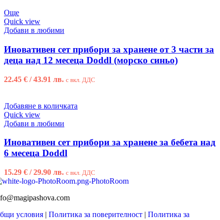
Още
Quick view
Добави в любими
Иновативен сет прибори за хранене от 3 части за
деца над 12 месеца Doddl (морско синьо)
22.45
€
/ 43.91 лв.
с вкл. ДДС
Добавяне в количката
Quick view
Добави в любими
Иновативен сет прибори за хранене за бебета над
6 месеца Doddl
15.29
€
/ 29.90 лв.
с вкл. ДДС
nfo@magipashova.com
бщи условия
|
Политика за поверителност
|
Политика за