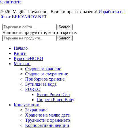
исквитките
 2026 MagiPashova.com – Всички права запазени!
Изработка на
айт от BEKYAROV.NET
Search
Напишете продуктите, които търсите.
Search
Начало
Книги
Курсове
НОВО
Магазин
Съдове за хранене
Съдове за съхранение
Прибори за хранене
Бутилки за вода
PUREO
Ястия Pureo Dish
Пюрета Pureo Baby
Консултации
Захранване
Хранене на малко дете
Трудности с храненето
Корпоративни лекции