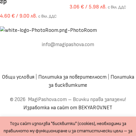
гр
3.06
€
/ 5.98 лв.
с вкл. ДДС
4.60
€
/ 9.00 лв.
с вкл. ДДС
info@magipashova.com
Общи условия
|
Политика за поверителност
|
Политика
за бисквитките
© 2026 MagiPashova.com – Всички права запазени!
Изработка на сайт от BEKYAROV.NET
Този сайт използва "бисквитки" (cookies), необходими за
правилното му функциониране и за статистически цели – за