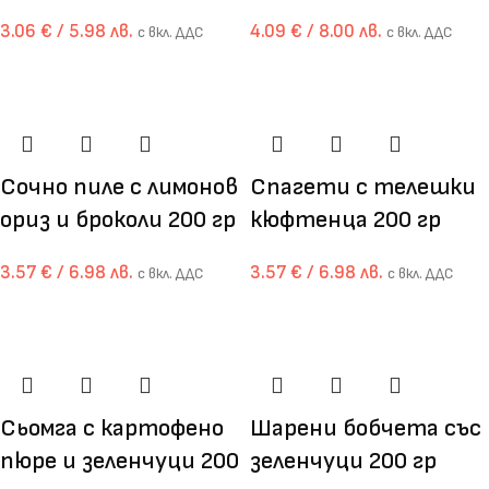
3.06
€
/ 5.98 лв.
4.09
€
/ 8.00 лв.
с вкл. ДДС
с вкл. ДДС
Сочно пиле с лимонов
Спагети с телешки
ориз и броколи 200 гр
кюфтенца 200 гр
3.57
€
/ 6.98 лв.
3.57
€
/ 6.98 лв.
с вкл. ДДС
с вкл. ДДС
Сьомга с картофено
Шарени бобчета със
пюре и зеленчуци 200
зеленчуци 200 гр