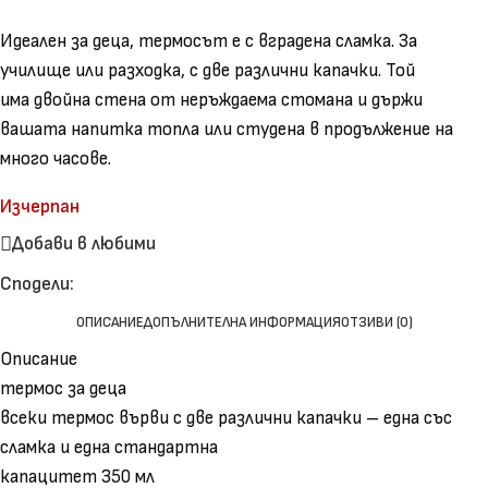
Идеален за деца, термосът е с вградена сламка. За
училище или разходка, с две различни капачки. Той
има двойна стена от неръждаема стомана и държи
вашата напитка топла или студена в продължение на
много часове.
Изчерпан
Добави в любими
Сподели:
ОПИСАНИЕ
ДОПЪЛНИТЕЛНА ИНФОРМАЦИЯ
ОТЗИВИ (0)
Описание
термос за деца
всеки термос върви с две различни капачки – една със
сламка и една стандартна
капацитет 350 мл