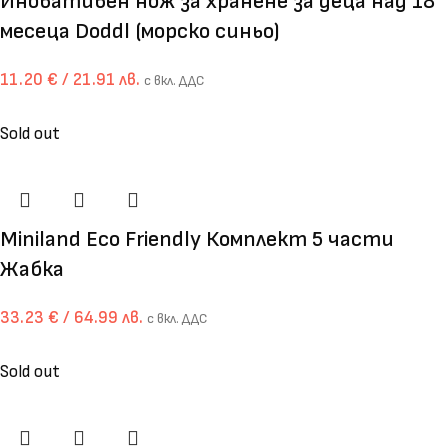
Иновативен нож за хранене за деца над 18
месеца Doddl (морско синьо)
11.20
€
/ 21.91 лв.
с вкл. ДДС
Sold out
Miniland Eco Friendly Комплект 5 части
Жабка
33.23
€
/ 64.99 лв.
с вкл. ДДС
Sold out