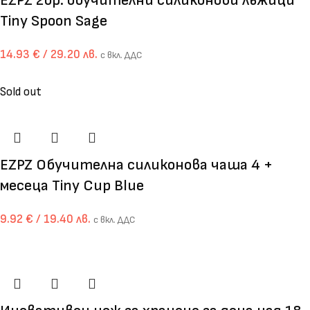
EZPZ 2бр. обучителни силиконови лъжици
Tiny Spoon Sage
14.93
€
/ 29.20 лв.
с вкл. ДДС
Sold out
EZPZ Обучителна силиконова чаша 4 +
месеца Tiny Cup Blue
9.92
€
/ 19.40 лв.
с вкл. ДДС