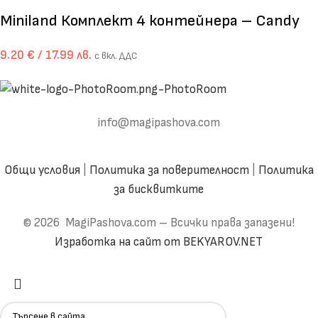
Miniland Комплект 4 контейнера – Candy
9.20
€
/ 17.99 лв.
с вкл. ДДС
info@magipashova.com
Общи условия
|
Политика за поверителност
|
Политика
за бисквитките
© 2026 MagiPashova.com – Всички права запазени!
Изработка на сайт от BEKYAROV.NET