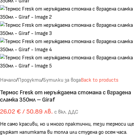
Начало
/
Продукти
/
Бутилки за вода
Back to products
Термос Fresk от неръждаема стомана с вградена
сламка 350мл – Giraf
26.02
€
/ 50.89 лв.
с вкл. ДДС
Не само красиви, но и много практични, тези термоси ще
държат напитката ви топла или студена до осем часа.