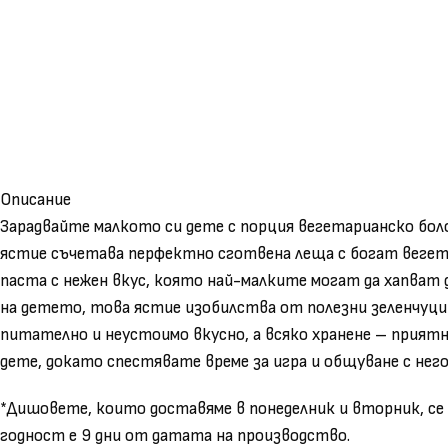
Описание
Зарадвайте малкото си дете с порция вегетарианско болон
ястие съчетава перфектно сготвена леща с богат вегета
паста с нежен вкус, която най-малките могат да хапват
на детето, това ястие изобилства от полезни зеленчуци 
питателно и неустоимо вкусно, а всяко хранене – приятн
дете, докато спестявате време за игра и общуване с него
*Дишовете, които доставяме в понеделник и вторник, се
годност е 9 дни от датата на производство.