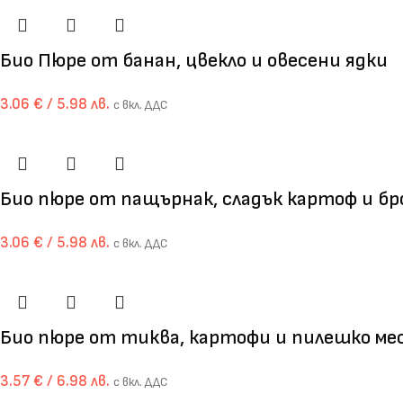
Био Пюре от банан, цвекло и овесени ядки
3.06
€
/ 5.98 лв.
с вкл. ДДС
Био пюре от пащърнак, сладък картоф и бр
3.06
€
/ 5.98 лв.
с вкл. ДДС
Био пюре от тиква, картофи и пилешко ме
3.57
€
/ 6.98 лв.
с вкл. ДДС