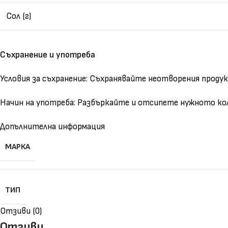
Сол (г)
Съхранение и употреба
Условия за съхранение: Съхранявайте неотворения продукт
Начин на употреба: Разбъркайте и отсипете нужното коли
Допълнителна информация
МАРКА
ТИП
Отзиви (0)
Отзиви