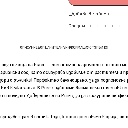
Добави в любими
Сподели:
ОПИСАНИЕ
ДОПЪЛНИТЕЛНА ИНФОРМАЦИЯ
ОТЗИВИ (0)
еза с леща на Pureo – питателно и ароматно постно мини 
риански сос, като осигурява изобилие от растителни пр
 дори с ръчички! Перфектно балансирано, за да подпомог
във всяка хапка. В Pureo избираме внимателно съставкит
о и полезно. Доверете се на Pureo, за да осигурите перф
!
 произвеждат в петък. Тези, които доставяме в сряда, ч