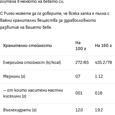
глутена в менюто на бебето си.
С Pureo можете да се доверите, че всяка хапка е пълна с
важни хранителни вещества за здравословното
развитие на вашето бебе.
На
Хранителни стойности
На 160 г
100 г
Енергийна стойност (kJ/kcal)
272/65
435.2/78
Мазнини (г)
0.7
1.12
– от които наситени мастни
0.01
0.16
киселини (г)
Въглехидрати (г)
12.0
19.2