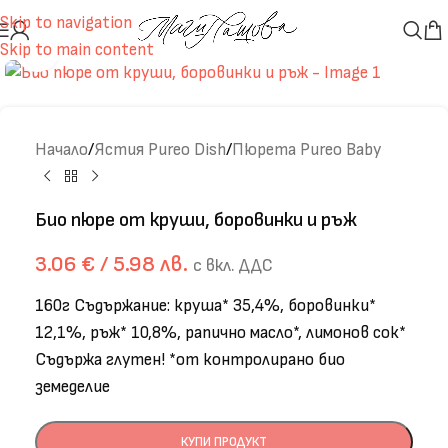
Skip to navigation
Skip to main content
Click to enlarge
Начало
/
Ястия Pureo Dish
/
Пюрета Pureo Baby
Био пюре от круши, боровинки и ръж
3.06
€
/ 5.98 лв.
с вкл. ДДС
160г Съдържание: круша* 35,4%, боровинки*
12,1%, ръж* 10,8%, рапично масло*, лимонов сок*
Съдържа глутен! *от контролирано био
земеделие
КУПИ ПРОДУКТ