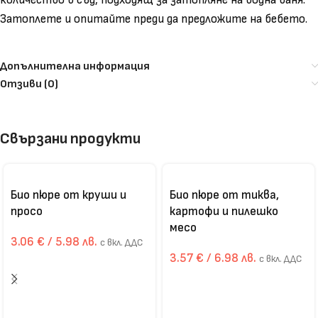
количество в съд, подходящ за затопляне на водна баня.​
Затоплете и опитайте преди да предложите на бебето.
Допълнителна информация
Отзиви (0)
Свързани продукти
Био пюре от круши и
Био пюре от тиква,
просо
картофи и пилешко
месо
3.06
€
/ 5.98 лв.
с вкл. ДДС
3.57
€
/ 6.98 лв.
с вкл. ДДС