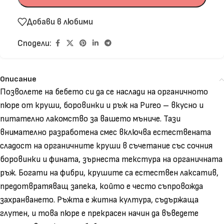
Добави в любими
Сподели:
Описание
Позволете на бебето си да се наслади на органичното
пюре от круши, боровинки и ръж на Pureo – вкусно и
питателно лакомство за вашето мъниче. Тази
внимателно разработена смес включва естествената
сладост на органичните круши в съчетание със сочния
боровинки и фината, зърнеста текстура на органичната
ръж. Богати на фибри, крушите са естествен лаксатив,
предотвратяващ запека, който е често съпровожда
захранването. Ръжта е житна култура, съдържаща
глутен, и това пюре е прекрасен начин да въведете