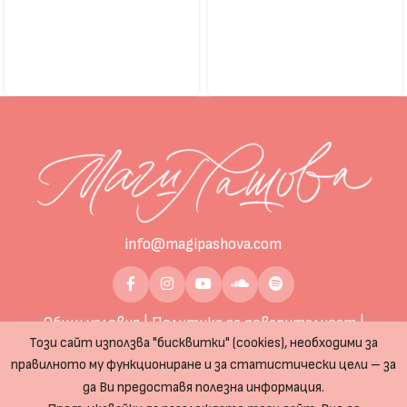
info@magipashova.com
Общи условия
|
Политика за поверителност
|
Този сайт използва "бисквитки" (cookies), необходими за
Политика за бисквитките
правилното му функциониране и за статистически цели – за
© 2026 MagiPashova.com – Всички права запазени!
да Ви предоставя полезна информация.
Изработка на сайт от BEKYAROV.NET