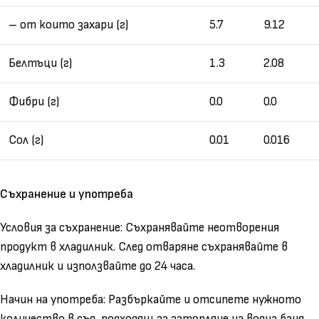
– oт които захари (г)
5.7
9.12
Белтъци (г)
1.3
2.08
Фибри (г)
0.0
0.0
Сол (г)
0.01
0.016
Съхранение и употреба
Условия за съхранение: Съхранявайте неотворения
продукт в хладилник. След отваряне съхранявайте в
хладилник и използвайте до 24 часа.
Начин на употреба: Разбъркайте и отсипете нужното