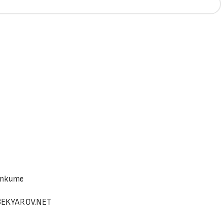
итките
BEKYAROV.NET