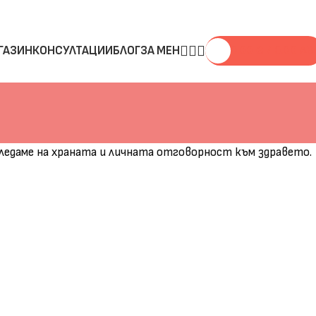
ГАЗИН
КОНСУЛТАЦИИ
БЛОГ
ЗА МЕН
0.00
€
/ 0.00 ЛВ.
 гледаме на храната и личната отговорност към здравето.