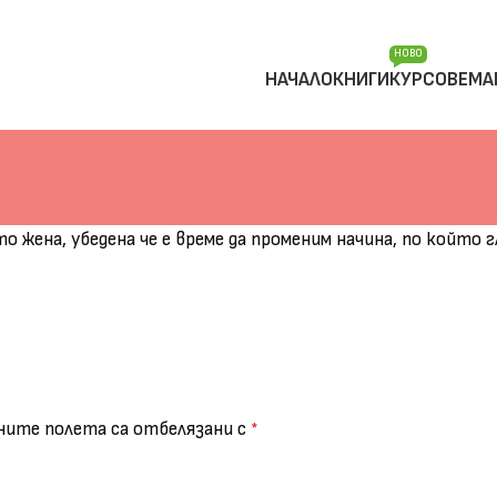
НОВО
НАЧАЛО
КНИГИ
КУРСОВЕ
МА
то жена, убедена че е време да променим начина, по който
ите полета са отбелязани с
*